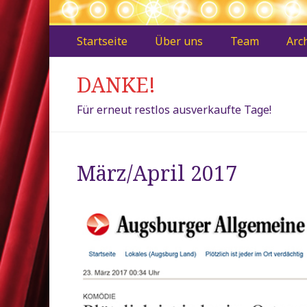
Zweites
Zum
Startseite
Über uns
Team
Arc
Inhalt:
Menü
DANKE!
Für erneut restlos ausverkaufte Tage!
März/April 2017