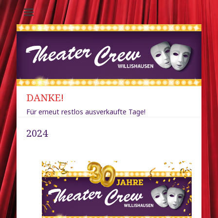
Theater-Crew
Willishausen /
Diedorf
DANKE!
Für erneut restlos ausverkaufte Tage!
2024