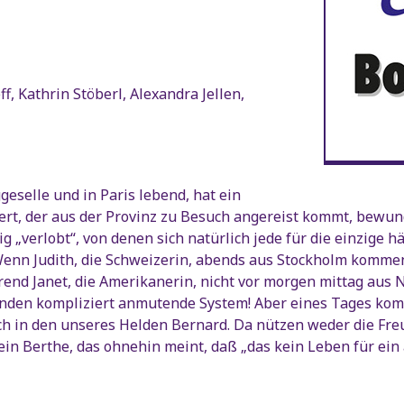
f, Kathrin Stöberl, Alexandra Jellen,
eselle und in Paris lebend, hat ein
ert, der aus der Provinz zu Besuch angereist kommt, bewu
g „verlobt“, von denen sich natürlich jede für die einzige hä
Wenn Judith, die Schweizerin, abends aus Stockholm kommend 
rend Janet, die Amerikanerin, nicht vor morgen mittag aus N
enden kompliziert anmutende System! Aber eines Tages kom
ch in den unseres Helden Bernard. Da nützen weder die Fre
in Berthe, das ohnehin meint, daß „das kein Leben für ein