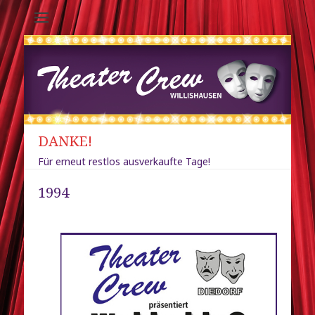
Theater-Crew
Willishausen /
Diedorf
DANKE!
Für erneut restlos ausverkaufte Tage!
1994