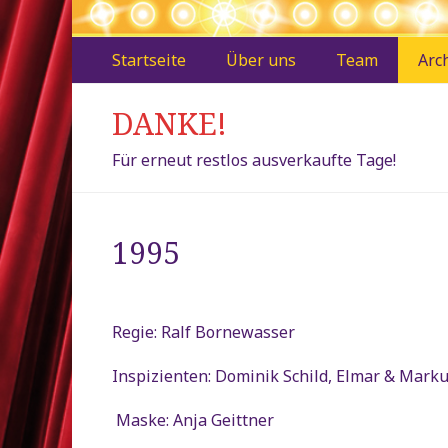
Zweites
Zum
Startseite
Über uns
Team
Arc
Inhalt:
Menü
DANKE!
Für erneut restlos ausverkaufte Tage!
1995
Regie: Ralf Bornewasser
Inspizienten: Dominik Schild, Elmar & Marku
Maske: Anja Geittner