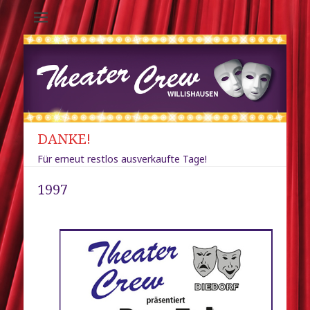
Theater-Crew
Willishausen /
Diedorf
DANKE!
Für erneut restlos ausverkaufte Tage!
1997